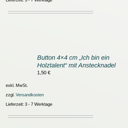
IN
DEN
Button 4×4 cm „Ich bin ein
WARENKORB
Holztalent“ mit Anstecknadel
/
DETAILS
1,50
€
exkl. MwSt.
zzgl.
Versandkosten
Lieferzeit:
3 - 7 Werktage