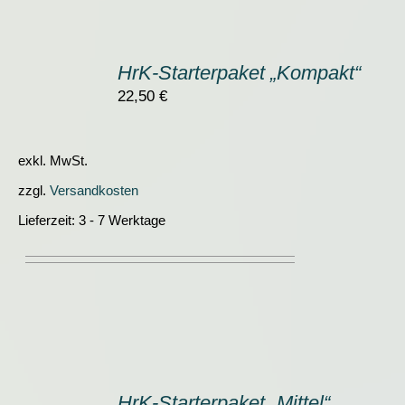
IN
DEN
HrK-Starterpaket „Kompakt“
WARENKORB
/
22,50
€
DETAILS
exkl. MwSt.
zzgl.
Versandkosten
Lieferzeit:
3 - 7 Werktage
IN
DEN
HrK-Starterpaket „Mittel“