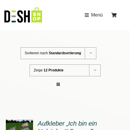
Zum
Inhalt
Menü
springen
bis 2kg
Sortieren nach
Standardsortierung
Zeige
12 Produkte
Aufkleber „Ich bin ein
ORB