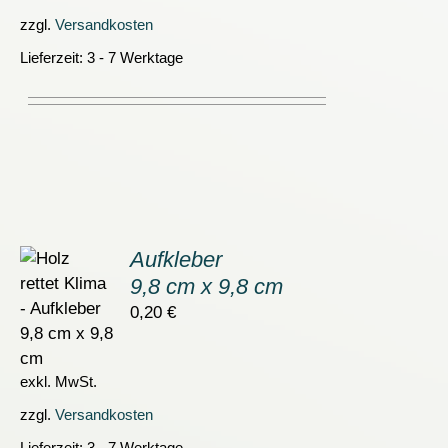
zzgl.
Versandkosten
Lieferzeit:
3 - 7 Werktage
Aufkleber
9,8 cm x 9,8 cm
ORB
0,20
€
S
exkl. MwSt.
zzgl.
Versandkosten
Lieferzeit:
3 - 7 Werktage