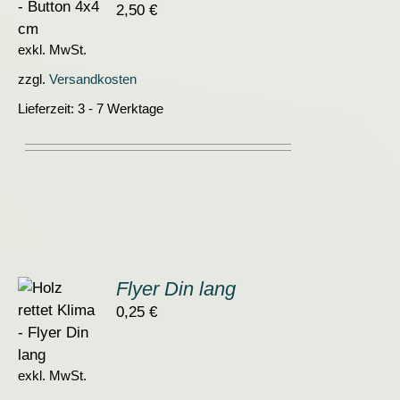
2,50
€
S
exkl. MwSt.
zzgl.
Versandkosten
Lieferzeit:
3 - 7 Werktage
Flyer Din lang
0,25
€
ORB
S
exkl. MwSt.