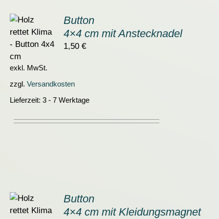
Button
4×4 cm mit Anstecknadel
ORB
1,50
€
S
exkl. MwSt.
zzgl.
Versandkosten
Lieferzeit:
3 - 7 Werktage
Button
4×4 cm mit Kleidungsmagnet
ORB