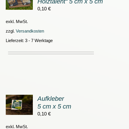
Holztalent“ 5 cm x 5 cm
0,10
€
S
exkl. MwSt.
zzgl.
Versandkosten
Lieferzeit:
3 - 7 Werktage
Aufkleber
ORB
5 cm x 5 cm
0,10
€
S
exkl. MwSt.