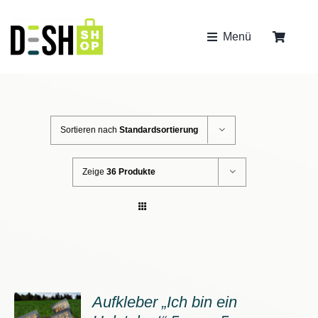
Zum
Inhalt
Menü
springen
bis 2kg
Sortieren nach
Standardsortierung
Zeige
36 Produkte
Aufkleber „Ich bin ein
ORB