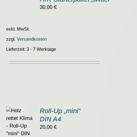
WARENKORB
/
30,00
€
DETAILS
exkl. MwSt.
zzgl.
Versandkosten
Lieferzeit:
3 - 7 Werktage
Roll-Up „mini“
DIN A4
ORB
20,00
€
S