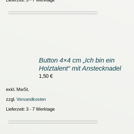
IN
DEN
Button 4×4 cm „Ich bin ein
WARENKORB
Holztalent“ mit Anstecknadel
/
DETAILS
1,50
€
exkl. MwSt.
zzgl.
Versandkosten
Lieferzeit:
3 - 7 Werktage