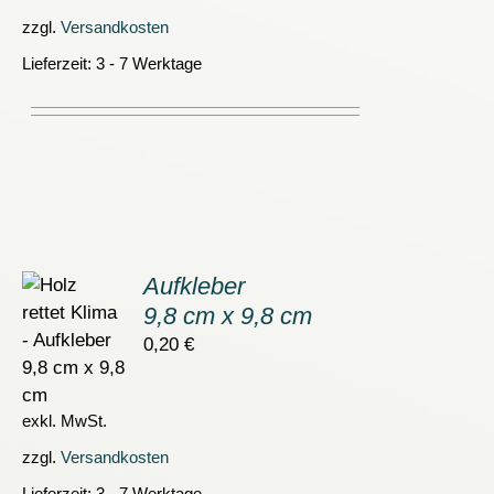
zzgl.
Versandkosten
Lieferzeit:
3 - 7 Werktage
Aufkleber
9,8 cm x 9,8 cm
ORB
0,20
€
S
exkl. MwSt.
zzgl.
Versandkosten
Lieferzeit:
3 - 7 Werktage