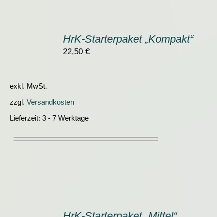
IN
DEN
HrK-Starterpaket „Kompakt“
WARENKORB
/
22,50
€
DETAILS
exkl. MwSt.
zzgl.
Versandkosten
Lieferzeit:
3 - 7 Werktage
IN
DEN
HrK-Starterpaket „Mittel“