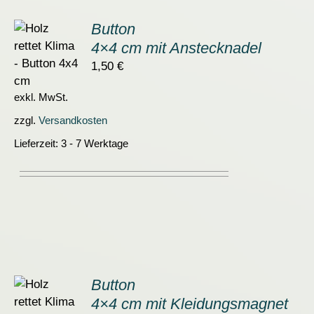
Button
4×4 cm mit Anstecknadel
ORB
1,50
€
S
exkl. MwSt.
zzgl.
Versandkosten
Lieferzeit:
3 - 7 Werktage
Button
4×4 cm mit Kleidungsmagnet
ORB