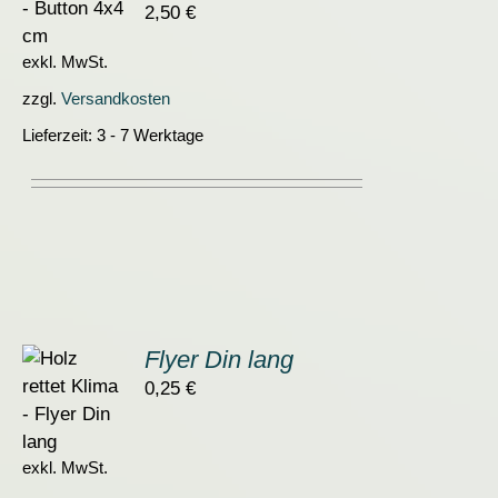
2,50
€
S
exkl. MwSt.
zzgl.
Versandkosten
Lieferzeit:
3 - 7 Werktage
Flyer Din lang
0,25
€
ORB
S
exkl. MwSt.