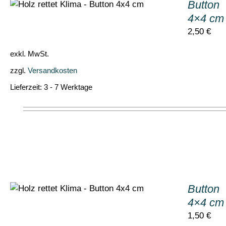
Button
4×4 cm 
2,50
€
exkl. MwSt.
zzgl.
Versandkosten
Lieferzeit:
3 - 7 Werktage
Button
4×4 cm 
1,50
€