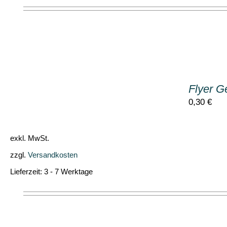
IN
DEN
Flyer G
WARENKORB
/
0,30
€
DETAILS
exkl. MwSt.
zzgl.
Versandkosten
Lieferzeit:
3 - 7 Werktage