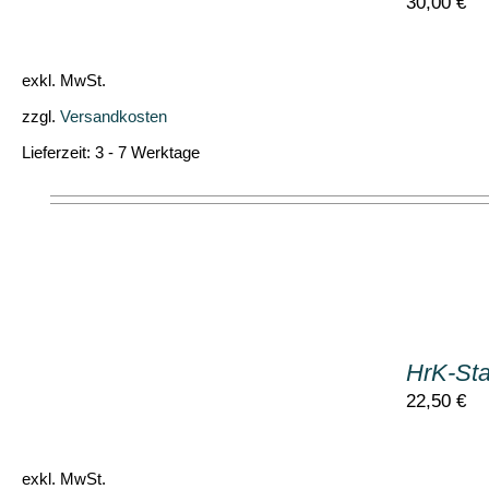
30,00
€
DETAILS
exkl. MwSt.
zzgl.
Versandkosten
Lieferzeit:
3 - 7 Werktage
IN
DEN
HrK-Sta
WARENKORB
/
22,50
€
DETAILS
exkl. MwSt.