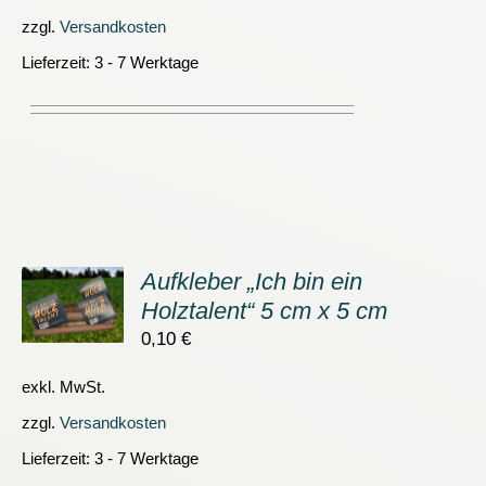
zzgl.
Versandkosten
Lieferzeit:
3 - 7 Werktage
Aufkleber „Ich bin ein
ORB
Holztalent“ 5 cm x 5 cm
0,10
€
S
exkl. MwSt.
zzgl.
Versandkosten
Lieferzeit:
3 - 7 Werktage