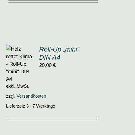
Roll-Up „mini“
DIN A4
ORB
20,00
€
S
exkl. MwSt.
zzgl.
Versandkosten
Lieferzeit:
3 - 7 Werktage