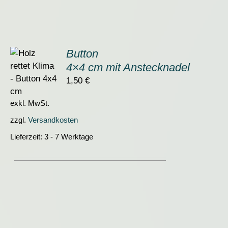
Button
4×4 cm mit Anstecknadel
ORB
1,50
€
S
exkl. MwSt.
zzgl.
Versandkosten
Lieferzeit:
3 - 7 Werktage