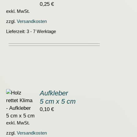
0,25
€
exkl. MwSt.
zzgl.
Versandkosten
Lieferzeit:
3 - 7 Werktage
Aufkleber
5 cm x 5 cm
ORB
0,10
€
S
exkl. MwSt.
zzgl.
Versandkosten