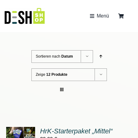
Zum
Inhalt
Menü
springen
bis 2kg
Sortieren nach
Datum
Zeige
12 Produkte
HrK-Starterpaket „Mittel“
ORB