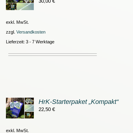
30,00
€
S
exkl. MwSt.
zzgl.
Versandkosten
Lieferzeit:
3 - 7 Werktage
HrK-Starterpaket „Kompakt“
ORB
22,50
€
S
exkl. MwSt.