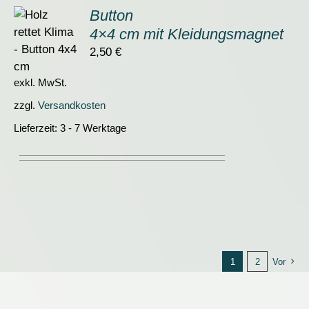
Button
4×4 cm mit Kleidungsmagnet
ORB
2,50
€
S
exkl. MwSt.
zzgl.
Versandkosten
Lieferzeit:
3 - 7 Werktage
1
2
Vor