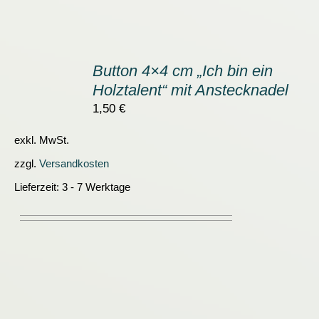
IN
DEN
Button 4×4 cm „Ich bin ein
WARENKORB
Holztalent“ mit Anstecknadel
/
DETAILS
1,50
€
exkl. MwSt.
zzgl.
Versandkosten
Lieferzeit:
3 - 7 Werktage
IN
DEN