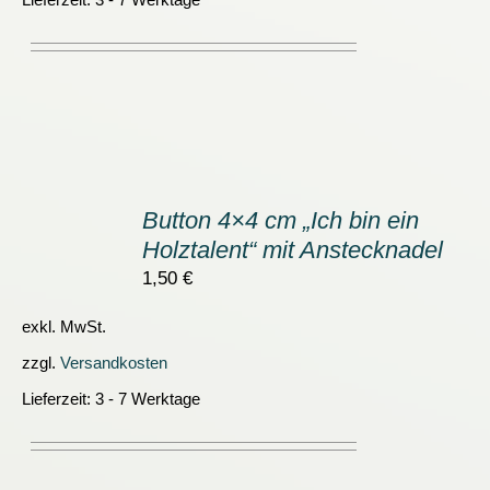
IN
DEN
Button 4×4 cm „Ich bin ein
WARENKORB
Holztalent“ mit Anstecknadel
/
DETAILS
1,50
€
exkl. MwSt.
zzgl.
Versandkosten
Lieferzeit:
3 - 7 Werktage