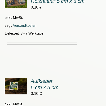
Holztalent“ 5 cm x 5 cm
0,10
€
S
exkl. MwSt.
zzgl.
Versandkosten
Lieferzeit:
3 - 7 Werktage
Aufkleber
ORB
5 cm x 5 cm
0,10
€
S
exkl. MwSt.