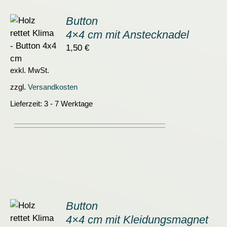
Button
4×4 cm mit Anstecknadel
ORB
1,50
€
S
exkl. MwSt.
zzgl.
Versandkosten
Lieferzeit:
3 - 7 Werktage
Button
4×4 cm mit Kleidungsmagnet
ORB