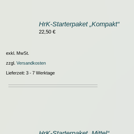
IN
DEN
HrK-Starterpaket „Kompakt“
WARENKORB
/
22,50
€
DETAILS
exkl. MwSt.
zzgl.
Versandkosten
Lieferzeit:
3 - 7 Werktage
IN
DEN
HrK-Starterpaket „Mittel“