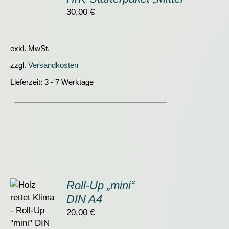
WARENKORB
/
30,00
€
DETAILS
exkl. MwSt.
zzgl.
Versandkosten
Lieferzeit:
3 - 7 Werktage
Roll-Up „mini“
DIN A4
ORB
20,00
€
S