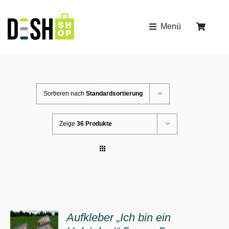
Zum
Inhalt
Menü
springen
bis 2kg
Sortieren nach
Standardsortierung
Zeige
36 Produkte
Aufkleber „Ich bin ein
ORB