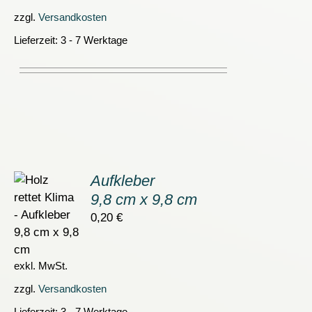
zzgl.
Versandkosten
Lieferzeit:
3 - 7 Werktage
Aufkleber
9,8 cm x 9,8 cm
ORB
0,20
€
S
exkl. MwSt.
zzgl.
Versandkosten
Lieferzeit:
3 - 7 Werktage