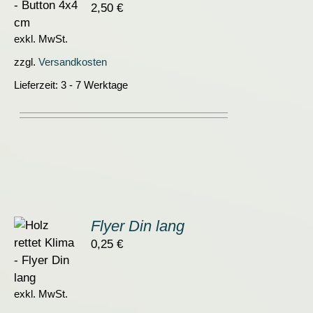
2,50
€
S
exkl. MwSt.
zzgl.
Versandkosten
Lieferzeit:
3 - 7 Werktage
Flyer Din lang
0,25
€
ORB
S
exkl. MwSt.