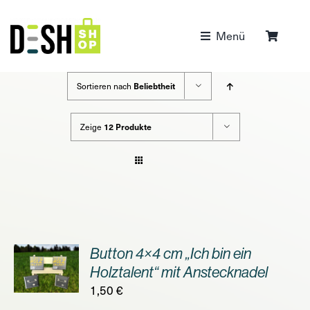
Zum
Inhalt
Menü
springen
Sortieren nach
Beliebtheit
Zeige
12 Produkte
Button 4×4 cm „Ich bin ein
ORB
Holztalent“ mit Anstecknadel
1,50
€
S