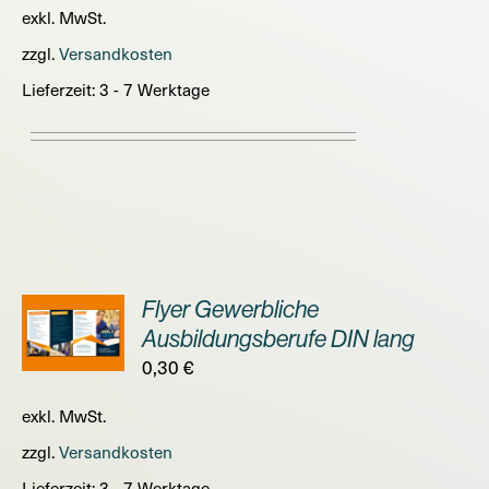
exkl. MwSt.
zzgl.
Versandkosten
Lieferzeit:
3 - 7 Werktage
Flyer Gewerbliche
ORB
Ausbildungsberufe DIN lang
0,30
€
S
exkl. MwSt.
zzgl.
Versandkosten
Lieferzeit:
3 - 7 Werktage