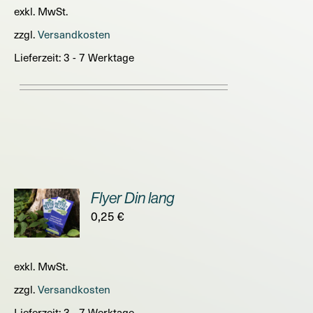
exkl. MwSt.
zzgl.
Versandkosten
Lieferzeit:
3 - 7 Werktage
Flyer Din lang
ORB
0,25
€
S
exkl. MwSt.
zzgl.
Versandkosten
Lieferzeit:
3 - 7 Werktage