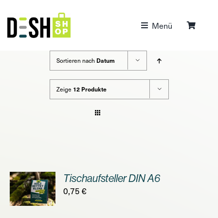
Zum
Inhalt
Menü
springen
Sortieren nach
Datum
Zeige
12 Produkte
Tischaufsteller DIN A6
ORB
0,75
€
S