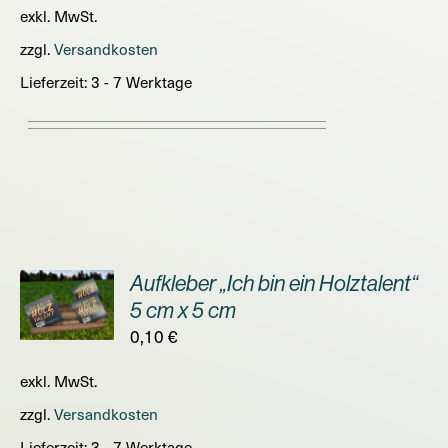
exkl. MwSt.
zzgl.
Versandkosten
Lieferzeit:
3 - 7 Werktage
Aufkleber „Ich bin ein Holztalent“
ORB
5 cm x 5 cm
0,10
€
S
exkl. MwSt.
zzgl.
Versandkosten
Lieferzeit:
3 - 7 Werktage