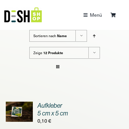
Zum
Inhalt
Menü
springen
Sortieren nach
Name
Zeige
12 Produkte
Aufkleber
ORB
5 cm x 5 cm
0,10
€
S