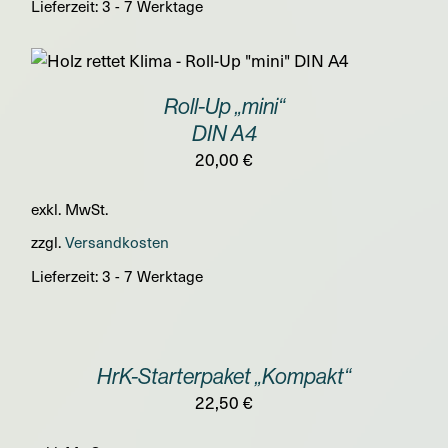
Lieferzeit:
3 - 7 Werktage
Roll-Up „mini“
DIN A4
20,00
€
exkl. MwSt.
zzgl.
Versandkosten
Lieferzeit:
3 - 7 Werktage
IN
DEN
WARENKORB
/
HrK-Starterpaket „Kompakt“
DETAILS
22,50
€