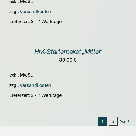
exkl. MwSt.
zzgl.
Versandkosten
Lieferzeit:
3 - 7 Werktage
IN
DEN
WARENKORB
/
HrK-Starterpaket „Mittel“
DETAILS
30,00
€
exkl. MwSt.
zzgl.
Versandkosten
Lieferzeit:
3 - 7 Werktage
1
2
Vor