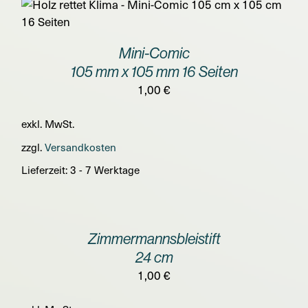
Mini-Comic
105 mm x 105 mm 16 Seiten
1,00
€
exkl. MwSt.
zzgl.
Versandkosten
Lieferzeit:
3 - 7 Werktage
IN
DEN
WARENKORB
/
Zimmermannsbleistift
DETAILS
24 cm
1,00
€