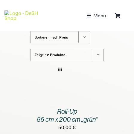
Zum
Inhalt
Menü
springen
Sortieren nach
Preis
Zeige
12 Produkte
IN
DEN
WARENKORB
/
Roll-Up
DETAILS
85 cm x 200 cm „grün“
50,00
€